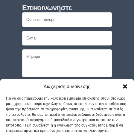
Επικοινωνήστε
Συμφωνώ να αποθηκευτούν τα στοιχεία
Διαχείριση συναίνεσης
επικοινωνίας μου για τυχόν ενημερώσεις από
τον συγκεκριμένο ιστότοπο.
Για να σας παρέχουμε την καλύτερη εμπειρία επίσκεψης στον ιστοχώρο
μας, χρησιμοποιούμε τεχνολογίες όπως τα cookies για την αποθήκευση
Please enter an answer in digits:
ή/και την πρόσβαση σε πληροφορίες συσκευής. Η συναίνεση σε αυτές
τις τεχνολογίες θα μας επιτρέψει να επεξεργαζόμαστε δεδομένα όπως η
1 × 1 =
συμπεριφορά περιήγησης ή μοναδικά αναγνωριστικά σε αυτόν τον
ιστότοπο. Η μη συναίνεση ή η ανάκληση της συγκατάθεσης μπορεί να
επηρεάσει αρνητικά ορισμένα χαρακτηριστικά και λειτουργίες.