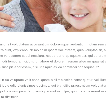
s error sit voluptatem accusantium doloremque laudantium, totam rem 
dicta sunt, explicabo. Nemo enim ipsam voluptatem, quia voluptas sit, a
ne voluptatem sequi nesciunt, neque porro quisquam est, qui dolorem i
 modi tempora incidunt, ut labore et dolore magnam aliquam quaerat
 suscipit laboriosam, nisi ut aliquid ex ea commodi consequatur?
in ea voluptate velit esse, quam nihil molestiae consequatur, vel ill
 iusto odio dignissimos ducimus, qui blanditiis praesentium voluptatum
iditate non provident, similique sunt in culpa, qui officia deserunt mol
ta distinctio.