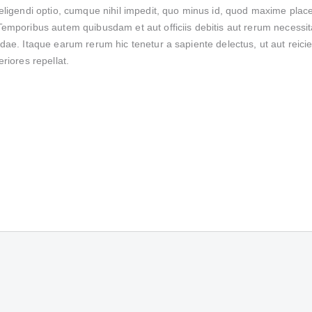
eligendi optio, cumque nihil impedit, quo minus id, quod maxime plac
mporibus autem quibusdam et aut officiis debitis aut rerum necessita
ae. Itaque earum rerum hic tenetur a sapiente delectus, ut aut reicie
riores repellat.