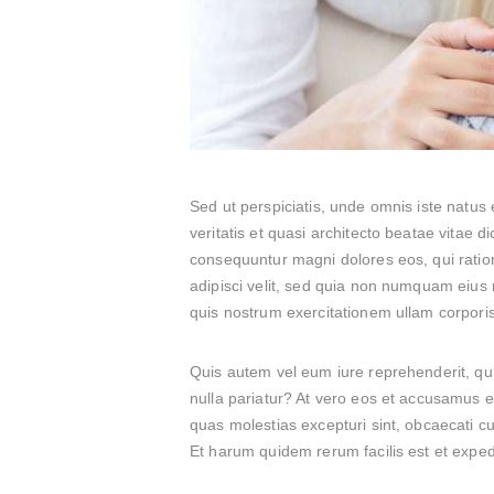
Sed ut perspiciatis, unde omnis iste natu
veritatis et quasi architecto beatae vitae 
consequuntur magni dolores eos, qui ratio
adipisci velit, sed quia non numquam eius
quis nostrum exercitationem ullam corporis
Quis autem vel eum iure reprehenderit, qui 
nulla pariatur? At vero eos et accusamus et
quas molestias excepturi sint, obcaecati cup
Et harum quidem rerum facilis est et expedi