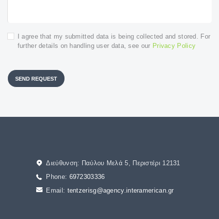
I agree that my submitted data is being collected and stored. For
further details on handling user data, see our
Privacy Policy
SEND REQUEST
Διεύθυνση: Παύλου Μελά 5, Περιστέρι 12131
Phone:
6972303336
Email:
tentzerisg@agency.interamerican.gr